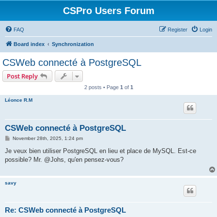
CSPro Users Forum
FAQ
Register
Login
Board index
Synchronization
CSWeb connecté à PostgreSQL
Post Reply
2 posts • Page
1
of
1
Léonce R.M
CSWeb connecté à PostgreSQL
P
November 28th, 2025, 1:24 pm
o
s
Je veux bien utiliser PostgreSQL en lieu et place de MySQL. Est-ce
t
possible? Mr. @Johs, qu'en pensez-vous?
savy
Re: CSWeb connecté à PostgreSQL