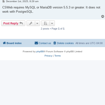
P
December 1st, 2025, 8:29 am
o
s
CSWeb requires MySQL or MariaDB version 5.5.3 or greater. It does not
t
work with PostgreSQL.
Post Reply
2 posts • Page
1
of
1
Board index
Contact us
Delete cookies
All times are
UTC-04:00
Powered by
phpBB
® Forum Software © phpBB Limited
Privacy
|
Terms