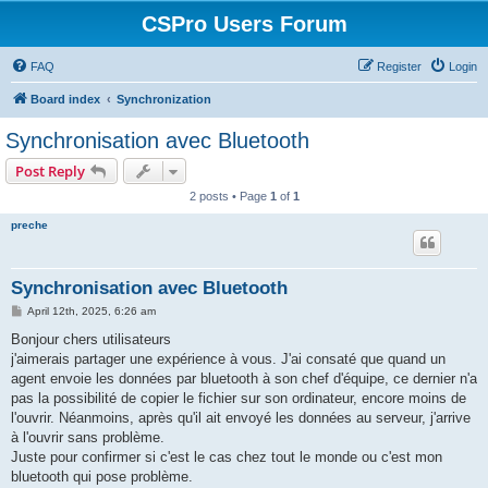
CSPro Users Forum
FAQ
Register
Login
Board index
Synchronization
Synchronisation avec Bluetooth
Post Reply
2 posts • Page
1
of
1
preche
Synchronisation avec Bluetooth
P
April 12th, 2025, 6:26 am
o
s
Bonjour chers utilisateurs
t
j'aimerais partager une expérience à vous. J'ai consaté que quand un
agent envoie les données par bluetooth à son chef d'équipe, ce dernier n'a
pas la possibilité de copier le fichier sur son ordinateur, encore moins de
l'ouvrir. Néanmoins, après qu'il ait envoyé les données au serveur, j'arrive
à l'ouvrir sans problème.
Juste pour confirmer si c'est le cas chez tout le monde ou c'est mon
bluetooth qui pose problème.