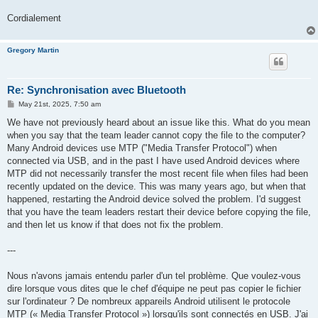
Cordialement
Gregory Martin
Re: Synchronisation avec Bluetooth
P
May 21st, 2025, 7:50 am
o
s
We have not previously heard about an issue like this. What do you mean
t
when you say that the team leader cannot copy the file to the computer?
Many Android devices use MTP ("Media Transfer Protocol") when
connected via USB, and in the past I have used Android devices where
MTP did not necessarily transfer the most recent file when files had been
recently updated on the device. This was many years ago, but when that
happened, restarting the Android device solved the problem. I'd suggest
that you have the team leaders restart their device before copying the file,
and then let us know if that does not fix the problem.
---
Nous n'avons jamais entendu parler d'un tel problème. Que voulez-vous
dire lorsque vous dites que le chef d'équipe ne peut pas copier le fichier
sur l'ordinateur ? De nombreux appareils Android utilisent le protocole
MTP (« Media Transfer Protocol ») lorsqu'ils sont connectés en USB. J'ai