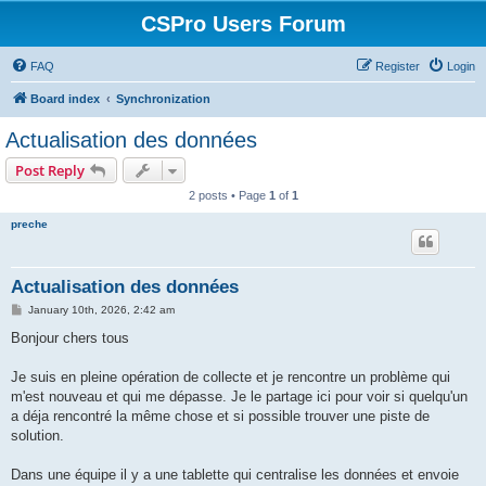
CSPro Users Forum
FAQ
Register
Login
Board index
Synchronization
Actualisation des données
Post Reply
2 posts • Page
1
of
1
preche
Actualisation des données
P
January 10th, 2026, 2:42 am
o
s
Bonjour chers tous
t
Je suis en pleine opération de collecte et je rencontre un problème qui
m'est nouveau et qui me dépasse. Je le partage ici pour voir si quelqu'un
a déja rencontré la même chose et si possible trouver une piste de
solution.
Dans une équipe il y a une tablette qui centralise les données et envoie