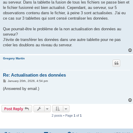
au serveur. Dans la tablette la fusion de tous les fichiers se passe bien et
le fichier fusionné est bien actualisé. Cependant, au serveur, sur 5
observations contenu dans le fichier, à peine 3 sont actualisées. J'ai eu
ce cas sur 3 tablettes qui sont censé centraliser les données.
Que pourrait-être le problème de la non actualisation des données au
serveur?
J'évite de transférer les données dans une autre tablette pour ne pas
créer les doublons au niveau du serveur.
Gregory Martin
Re: Actualisation des données
P
January 20th, 2026, 4:54 pm
o
s
(Answered by email.)
t
Post Reply
2 posts • Page
1
of
1