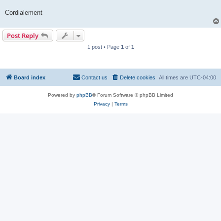
Cordialement
Post Reply
1 post • Page
1
of
1
Board index
Contact us
Delete cookies
All times are
UTC-04:00
Powered by
phpBB
® Forum Software © phpBB Limited
Privacy
|
Terms