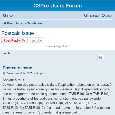
CSPro Users Forum
FAQ
Register
Login
Board index
Tabulation
Postcalc issue
Post Reply
1 post • Page
1
of
1
preche
Postcalc issue
P
December 10th, 2025, 4:04 pm
o
s
Bonjour à tous
t
Je veux faire des petits calculs dans l'application tabulation et j'ai essayé
de suivre toute la procédure qui se trouve dans Help. Cependant, il n'y a
que ce programme de copie qui fonctionne : TABLE1(0, 3) = TABLE1(0,
1); les proportions et les additions ne fonctionnent pas par exemle
TABLE1(0, 3) = TABLE1(0, 1)/TABLE1(0, 2) ou TABLE1(0, 3) =
TABLE1(0, 1)+TABLE1(0, 2). J'aimerais savoir si la version 8.0 a évolué
dans ce sens ou si je m'y prends mal quelque part.